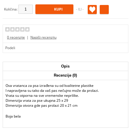
IGRAČKE I TRENING
VRATA I MREŽE
Količina:
- ILI -
DVORIŠNE KUĆICE I BOKSEVI
ZA PSE
OPREMA ZA AUTOMOBIL
0 recenzije
|
Napiši recenziju
ANTIPARAZITSKI PROIZVODI
Podeli
HIGIJENA SPOLJNIH I
UNUTRAŠNJIH PROSTORA
Opis
Recenzije (0)
Ova vratanca za psa izrađena su od kvalitetne plastike
I napravljena su tako da vaš pas nečujno može da prolazi.
Vrata su otporna na sve vremenske neprilike.
Dimenzija vrata za pse ukupna 25 x 29
Dimenzija otvora gde pas prolazi 20 x 21 cm
Boja bela