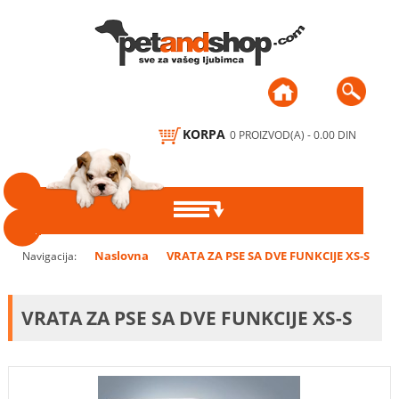
KORPA
0 PROIZVOD(A) - 0.00 DIN
PSI
Naslovna
VRATA ZA PSE SA DVE FUNKCIJE XS-S
Navigacija:
HRANA ZA PSE
MAČKE
VRATA ZA PSE SA DVE FUNKCIJE XS-S
DODACI ISHRANI,
HRANA ZA MAČKE
PTICE
POSLASTICE, ŽVAKALICE,
KEKSI
DODACI ISHRANI I
HRANA, VITAMINI I
MALE ŽIVOTINJE
POSLASTICE
MINERALI
ČINIJE I PODMETAČI