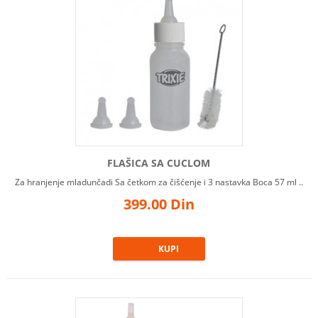
IGRAČKE I TRENING
VRATA I MREŽE
DVORIŠNE KUĆICE I BOKSEVI
ZA PSE
OPREMA ZA AUTOMOBIL
ANTIPARAZITSKI PROIZVODI
HIGIJENA SPOLJNIH I
UNUTRAŠNJIH PROSTORA
FLAŠICA SA CUCLOM
Za hranjenje mladunčadi Sa četkom za čišćenje i 3 nastavka Boca 57 ml ..
399.00 Din