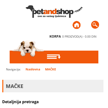
KORPA
0 PROIZVOD(A) - 0.00 DIN
PSI
Naslovna
MAČKE
Navigacija:
HRANA ZA PSE
MAČKE
MAČKE
DODACI ISHRANI,
HRANA ZA MAČKE
PTICE
POSLASTICE, ŽVAKALICE,
KEKSI
DODACI ISHRANI I
HRANA, VITAMINI I
MALE ŽIVOTINJE
Detaljnija pretraga
POSLASTICE
MINERALI
ČINIJE I PODMETAČI