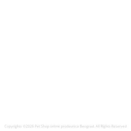
KONTAKT
MOJ NALOG
DODACI
KORISNIČKI SERVIS
NEWSLETTER
Copyrights ©2026 Pet Shop online prodavnica Beograd. All Rights Reserved