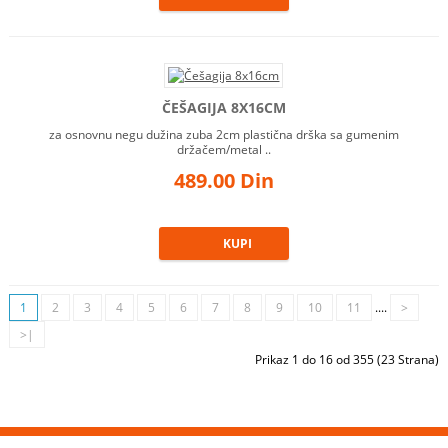
ČEŠAGIJA 8X16CM
za osnovnu negu dužina zuba 2cm plastična drška sa gumenim
držačem/metal ..
489.00 Din
1
2
3
4
5
6
7
8
9
10
11
....
>
>|
Prikaz 1 do 16 od 355 (23 Strana)