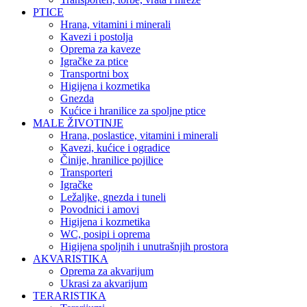
PTICE
Hrana, vitamini i minerali
Kavezi i postolja
Oprema za kaveze
Igračke za ptice
Transportni box
Higijena i kozmetika
Gnezda
Kućice i hranilice za spoljne ptice
MALE ŽIVOTINJE
Hrana, poslastice, vitamini i minerali
Kavezi, kućice i ogradice
Činije, hranilice pojilice
Transporteri
Igračke
Ležaljke, gnezda i tuneli
Povodnici i amovi
Higijena i kozmetika
WC, posipi i oprema
Higijena spoljnih i unutrašnjih prostora
AKVARISTIKA
Oprema za akvarijum
Ukrasi za akvarijum
TERARISTIKA