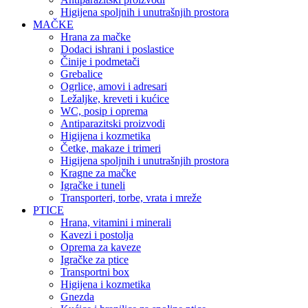
Higijena spoljnih i unutrašnjih prostora
MAČKE
Hrana za mačke
Dodaci ishrani i poslastice
Činije i podmetači
Grebalice
Ogrlice, amovi i adresari
Ležaljke, kreveti i kućice
WC, posip i oprema
Antiparazitski proizvodi
Higijena i kozmetika
Četke, makaze i trimeri
Higijena spoljnih i unutrašnjih prostora
Kragne za mačke
Igračke i tuneli
Transporteri, torbe, vrata i mreže
PTICE
Hrana, vitamini i minerali
Kavezi i postolja
Oprema za kaveze
Igračke za ptice
Transportni box
Higijena i kozmetika
Gnezda