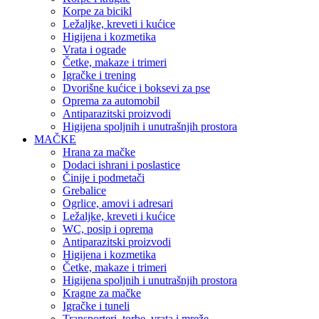
Korpe za bicikl
Ležaljke, kreveti i kućice
Higijena i kozmetika
Vrata i ograde
Četke, makaze i trimeri
Igračke i trening
Dvorišne kućice i boksevi za pse
Oprema za automobil
Antiparazitski proizvodi
Higijena spoljnih i unutrašnjih prostora
MAČKE
Hrana za mačke
Dodaci ishrani i poslastice
Činije i podmetači
Grebalice
Ogrlice, amovi i adresari
Ležaljke, kreveti i kućice
WC, posip i oprema
Antiparazitski proizvodi
Higijena i kozmetika
Četke, makaze i trimeri
Higijena spoljnih i unutrašnjih prostora
Kragne za mačke
Igračke i tuneli
Transporteri, torbe, vrata i mreže