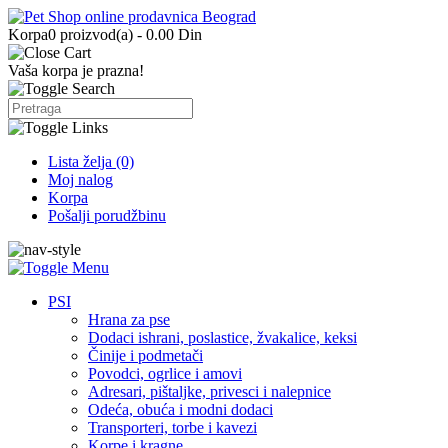
Korpa
0 proizvod(a) - 0.00 Din
Vaša korpa je prazna!
Lista želja (0)
Moj nalog
Korpa
Pošalji porudžbinu
PSI
Hrana za pse
Dodaci ishrani, poslastice, žvakalice, keksi
Činije i podmetači
Povodci, ogrlice i amovi
Adresari, pištaljke, privesci i nalepnice
Odeća, obuća i modni dodaci
Transporteri, torbe i kavezi
Korpe i kragne