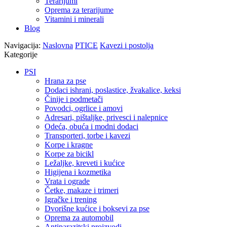
Terarijumi
Oprema za terarijume
Vitamini i minerali
Blog
Navigacija:
Naslovna
PTICE
Kavezi i postolja
Kategorije
PSI
Hrana za pse
Dodaci ishrani, poslastice, žvakalice, keksi
Činije i podmetači
Povodci, ogrlice i amovi
Adresari, pištaljke, privesci i nalepnice
Odeća, obuća i modni dodaci
Transporteri, torbe i kavezi
Korpe i kragne
Korpe za bicikl
Ležaljke, kreveti i kućice
Higijena i kozmetika
Vrata i ograde
Četke, makaze i trimeri
Igračke i trening
Dvorišne kućice i boksevi za pse
Oprema za automobil
Antiparazitski proizvodi