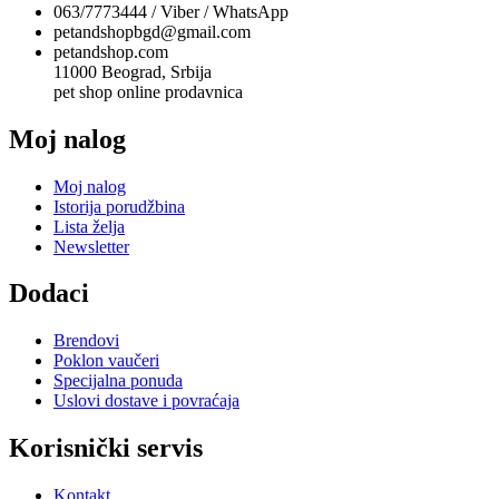
063/7773444 / Viber / WhatsApp
petandshopbgd@gmail.com
petandshop.com
11000 Beograd, Srbija
pet shop online prodavnica
Moj nalog
Moj nalog
Istorija porudžbina
Lista želja
Newsletter
Dodaci
Brendovi
Poklon vaučeri
Specijalna ponuda
Uslovi dostave i povraćaja
Korisnički servis
Kontakt