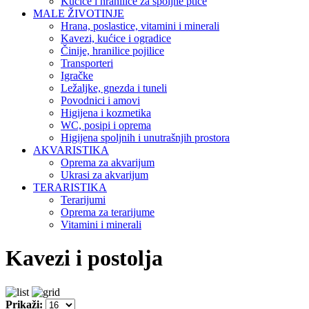
Kućice i hranilice za spoljne ptice
MALE ŽIVOTINJE
Hrana, poslastice, vitamini i minerali
Kavezi, kućice i ogradice
Činije, hranilice pojilice
Transporteri
Igračke
Ležaljke, gnezda i tuneli
Povodnici i amovi
Higijena i kozmetika
WC, posipi i oprema
Higijena spoljnih i unutrašnjih prostora
AKVARISTIKA
Oprema za akvarijum
Ukrasi za akvarijum
TERARISTIKA
Terarijumi
Oprema za terarijume
Vitamini i minerali
Kavezi i postolja
Prikaži: