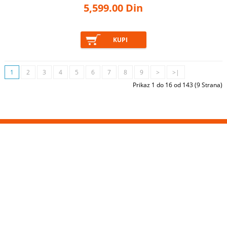
5,599.00 Din
1
2
3
4
5
6
7
8
9
>
>|
Prikaz 1 do 16 od 143 (9 Strana)
KONTAKT
MOJ NALOG
DODACI