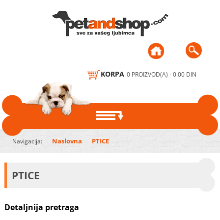
KORPA
0 PROIZVOD(A) - 0.00 DIN
PSI
Naslovna
PTICE
Navigacija:
HRANA ZA PSE
MAČKE
PTICE
DODACI ISHRANI,
HRANA ZA MAČKE
PTICE
POSLASTICE, ŽVAKALICE,
KEKSI
DODACI ISHRANI I
HRANA, VITAMINI I
MALE ŽIVOTINJE
Detaljnija pretraga
POSLASTICE
MINERALI
ČINIJE I PODMETAČI