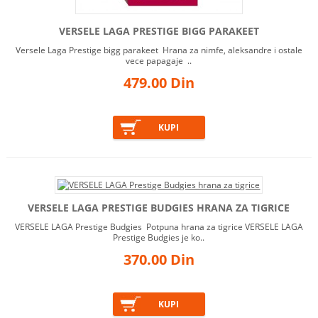
IGRAČKE I TRENING
VRATA I MREŽE
VERSELE LAGA PRESTIGE BIGG PARAKEET
DVORIŠNE KUĆICE I BOKSEVI
ZA PSE
Versele Laga Prestige bigg parakeet Hrana za nimfe, aleksandre i ostale
vece papagaje ..
OPREMA ZA AUTOMOBIL
479.00 Din
ANTIPARAZITSKI PROIZVODI
HIGIJENA SPOLJNIH I
UNUTRAŠNJIH PROSTORA
VERSELE LAGA PRESTIGE BUDGIES HRANA ZA TIGRICE
VERSELE LAGA Prestige Budgies Potpuna hrana za tigrice VERSELE LAGA
Prestige Budgies je ko..
370.00 Din