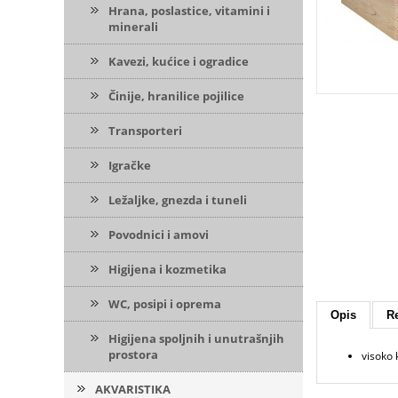
Hrana, poslastice, vitamini i
minerali
Kavezi, kućice i ogradice
Činije, hranilice pojilice
Transporteri
Igračke
Ležaljke, gnezda i tuneli
Povodnici i amovi
Higijena i kozmetika
WC, posipi i oprema
Opis
Re
Higijena spoljnih i unutrašnjih
prostora
visoko 
AKVARISTIKA