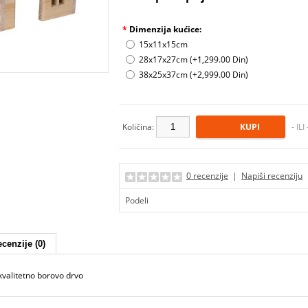
*
Dimenzija kućice:
15x11x15cm
28x17x27cm (+1,299.00 Din)
38x25x37cm (+2,999.00 Din)
Količina:
- ILI
0 recenzije
|
Napiši recenziju
Podeli
cenzije (0)
kvalitetno borovo drvo