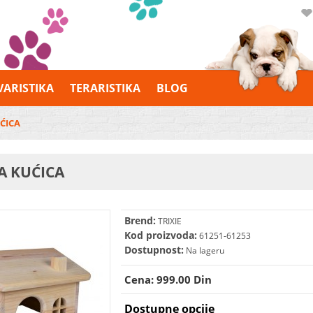
VARISTIKA
TERARISTIKA
BLOG
ĆICA
A KUĆICA
Brend:
TRIXIE
Kod proizvoda:
61251-61253
Dostupnost:
Na lageru
Cena: 999.00 Din
Dostupne opcije