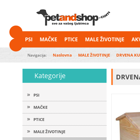
PSI
MAČKE
PTICE
MALE ŽIVOTINJE
AK
Naslovna
MALE ŽIVOTINJE
DRVENA KU
Navigacija:
Kategorije
DRVEN
PSI
MAČKE
PTICE
MALE ŽIVOTINJE