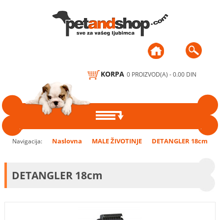
KORPA
0 PROIZVOD(A) - 0.00 DIN
PSI
Naslovna
MALE ŽIVOTINJE
DETANGLER 18cm
Navigacija:
HRANA ZA PSE
MAČKE
DETANGLER 18cm
DODACI ISHRANI,
HRANA ZA MAČKE
PTICE
POSLASTICE, ŽVAKALICE,
KEKSI
DODACI ISHRANI I
HRANA, VITAMINI I
MALE ŽIVOTINJE
POSLASTICE
MINERALI
ČINIJE I PODMETAČI