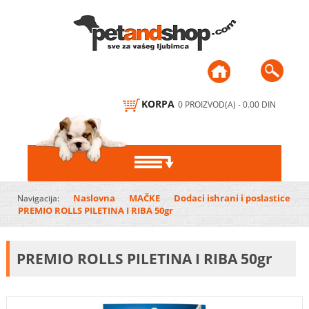
KORPA
0 PROIZVOD(A) - 0.00 DIN
PSI
Naslovna
MAČKE
Dodaci ishrani i poslastice
Navigacija:
PREMIO ROLLS PILETINA I RIBA 50gr
HRANA ZA PSE
MAČKE
DODACI ISHRANI,
HRANA ZA MAČKE
PTICE
PREMIO ROLLS PILETINA I RIBA 50gr
POSLASTICE, ŽVAKALICE,
KEKSI
DODACI ISHRANI I
HRANA, VITAMINI I
MALE ŽIVOTINJE
POSLASTICE
MINERALI
ČINIJE I PODMETAČI