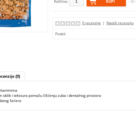
Količina:
- ILI
0 recenzije
|
Napiši recenziju
Podeli
cenzije (0)
vitaminima
 oblik i tekstura pomažu čišćenju zuba i dentalnog prostora
datog šećera