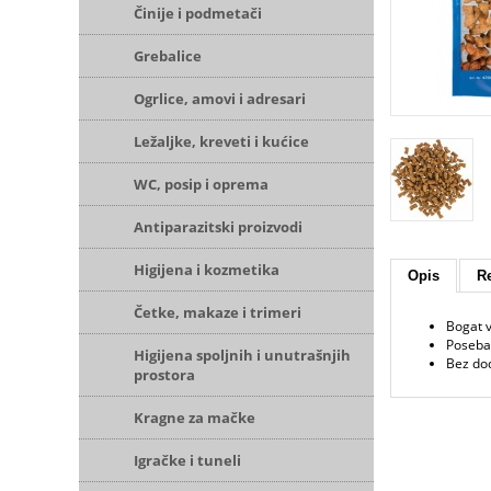
Činije i podmetači
Grebalice
Ogrlice, amovi i adresari
Ležaljke, kreveti i kućice
WC, posip i oprema
Antiparazitski proizvodi
Higijena i kozmetika
Opis
Re
Četke, makaze i trimeri
Bogat 
Poseban
Higijena spoljnih i unutrašnjih
Bez do
prostora
Kragne za mačke
Igračke i tuneli