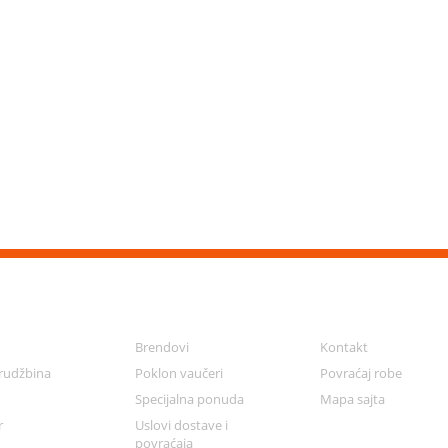
LOG
DODACI
KORISNIČKI SER
Brendovi
Kontakt
orudžbina
Poklon vaučeri
Povraćaj robe
Specijalna ponuda
Mapa sajta
r
Uslovi dostave i
povraćaja