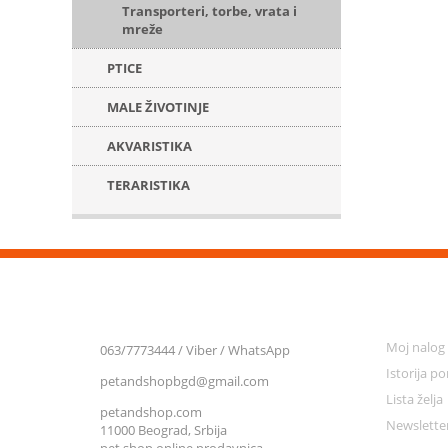
Transporteri, torbe, vrata i
mreže
PTICE
MALE ŽIVOTINJE
AKVARISTIKA
TERARISTIKA
KONTAKT
MOJ NA
Moj nalog
063/7773444 / Viber / WhatsApp
Istorija p
petandshopbgd@gmail.com
Lista želja
petandshop.com
Newslette
11000 Beograd, Srbija